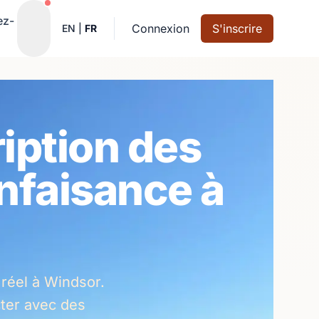
Notifications actives
ez-
Connexion
S'inscrire
EN
|
FR
ription des
nfaisance à
réel à Windsor.
ter avec des