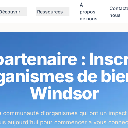
À
Contact
Découvrir
Ressources
propos
nous
de nous
rtenaire : Insc
ganismes de bie
Windsor
e communauté d'organismes qui ont un impact 
ous aujourd'hui pour commencer à vous connec