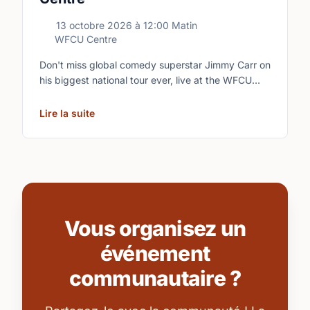
13 octobre 2026
à
12:00 Matin
WFCU Centre
Don't miss global comedy superstar Jimmy Carr on
his biggest national tour ever, live at the WFCU
Centre.
Lire la suite
Vous organisez un
événement
communautaire ?