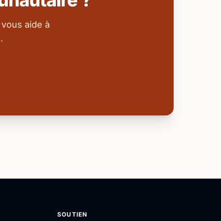
nautaire ?
 vous aide à
.
SOUTIEN