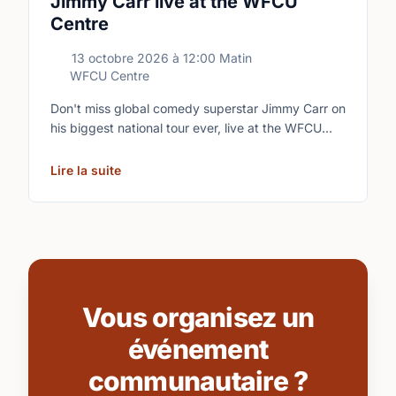
Jimmy Carr live at the WFCU
Centre
13 octobre 2026
à
12:00 Matin
WFCU Centre
Don't miss global comedy superstar Jimmy Carr on
his biggest national tour ever, live at the WFCU
Centre.
Lire la suite
Vous organisez un
événement
communautaire ?