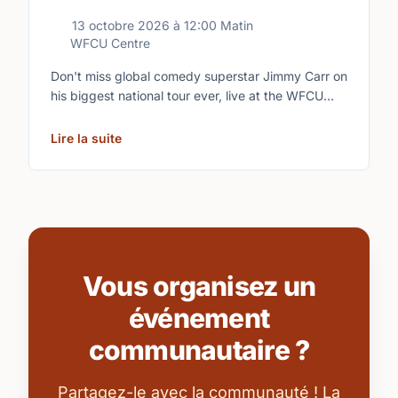
13 octobre 2026
à
12:00 Matin
WFCU Centre
Don't miss global comedy superstar Jimmy Carr on
his biggest national tour ever, live at the WFCU
Centre.
Lire la suite
Vous organisez un
événement
communautaire ?
Partagez-le avec la communauté ! La